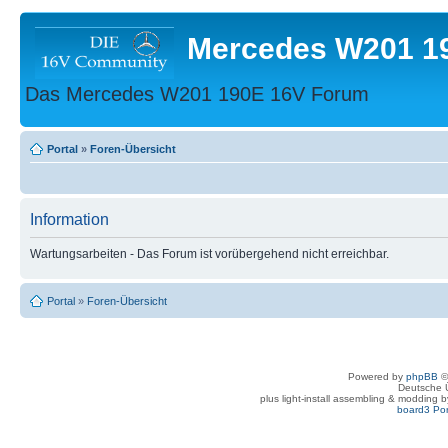
Mercedes W201 1
Das Mercedes W201 190E 16V Forum
Portal
»
Foren-Übersicht
Information
Wartungsarbeiten - Das Forum ist vorübergehend nicht erreichbar.
Portal
»
Foren-Übersicht
Powered by
phpBB
©
Deutsche 
plus light-install assembling & modding 
board3 Por