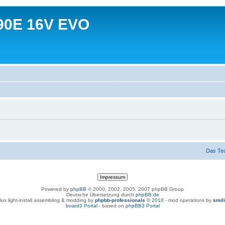
90E 16V EVO
Das Te
Powered by
phpBB
© 2000, 2002, 2005, 2007 phpBB Group
Deutsche Übersetzung durch
phpBB.de
lus light-install assembling & modding by
phpbb-professionals
© 2010
- mod operations by
smil
board3 Portal
- based on
phpBB3 Portal