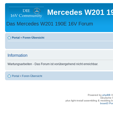
Mercedes W201 1
Das Mercedes W201 190E 16V Forum
Portal
»
Foren-Übersicht
Information
Wartungsarbeiten - Das Forum ist vorübergehend nicht erreichbar.
Portal
»
Foren-Übersicht
Powered by
phpBB
©
Deutsche 
plus light-install assembling & modding 
board3 Por