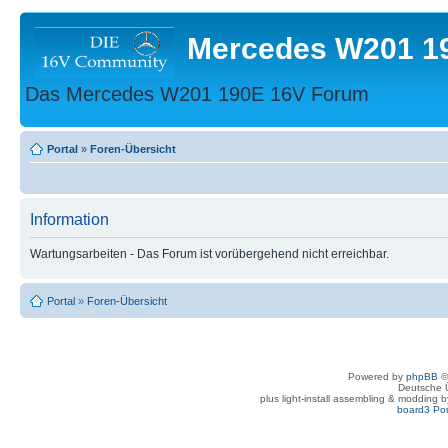
Mercedes W201 1
Das Mercedes W201 190E 16V Forum
Portal
»
Foren-Übersicht
Information
Wartungsarbeiten - Das Forum ist vorübergehend nicht erreichbar.
Portal
»
Foren-Übersicht
Powered by
phpBB
©
Deutsche 
plus light-install assembling & modding 
board3 Por