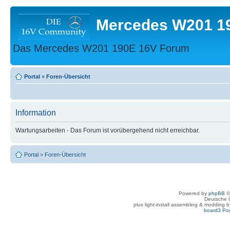
Mercedes W201 1
Das Mercedes W201 190E 16V Forum
Portal
»
Foren-Übersicht
Information
Wartungsarbeiten - Das Forum ist vorübergehend nicht erreichbar.
Portal
»
Foren-Übersicht
Powered by
phpBB
©
Deutsche 
plus light-install assembling & modding 
board3 Por