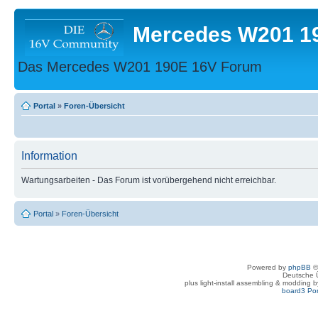
Mercedes W201 1
Das Mercedes W201 190E 16V Forum
Portal
»
Foren-Übersicht
Information
Wartungsarbeiten - Das Forum ist vorübergehend nicht erreichbar.
Portal
»
Foren-Übersicht
Powered by
phpBB
©
Deutsche 
plus light-install assembling & modding 
board3 Por