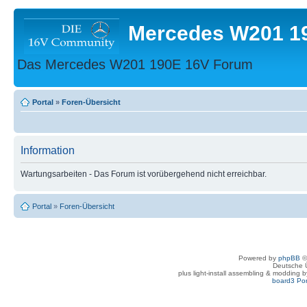
Mercedes W201 1
Das Mercedes W201 190E 16V Forum
Portal
»
Foren-Übersicht
Information
Wartungsarbeiten - Das Forum ist vorübergehend nicht erreichbar.
Portal
»
Foren-Übersicht
Powered by
phpBB
©
Deutsche 
plus light-install assembling & modding 
board3 Por