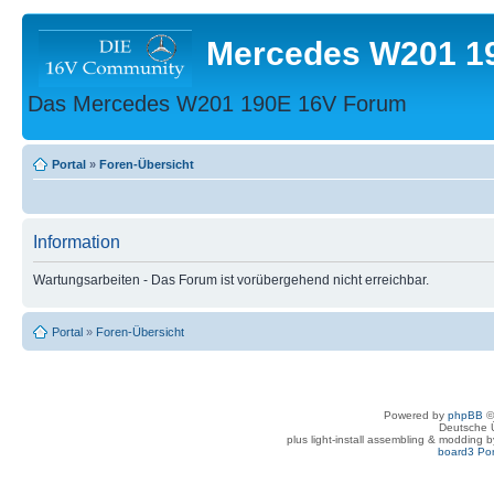
Mercedes W201 1
Das Mercedes W201 190E 16V Forum
Portal
»
Foren-Übersicht
Information
Wartungsarbeiten - Das Forum ist vorübergehend nicht erreichbar.
Portal
»
Foren-Übersicht
Powered by
phpBB
©
Deutsche 
plus light-install assembling & modding 
board3 Por