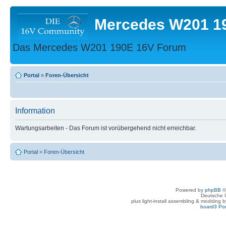
Mercedes W201 1
Das Mercedes W201 190E 16V Forum
Portal
»
Foren-Übersicht
Information
Wartungsarbeiten - Das Forum ist vorübergehend nicht erreichbar.
Portal
»
Foren-Übersicht
Powered by
phpBB
©
Deutsche 
plus light-install assembling & modding 
board3 Por