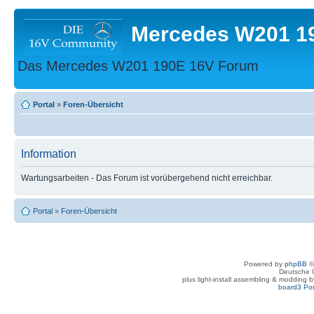
Mercedes W201 1
Das Mercedes W201 190E 16V Forum
Portal
»
Foren-Übersicht
Information
Wartungsarbeiten - Das Forum ist vorübergehend nicht erreichbar.
Portal
»
Foren-Übersicht
Powered by
phpBB
©
Deutsche 
plus light-install assembling & modding 
board3 Por