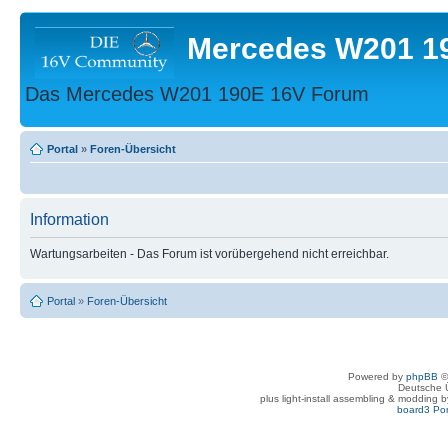
Mercedes W201 1
Das Mercedes W201 190E 16V Forum
Portal
»
Foren-Übersicht
Information
Wartungsarbeiten - Das Forum ist vorübergehend nicht erreichbar.
Portal
»
Foren-Übersicht
Powered by
phpBB
©
Deutsche 
plus light-install assembling & modding 
board3 Por