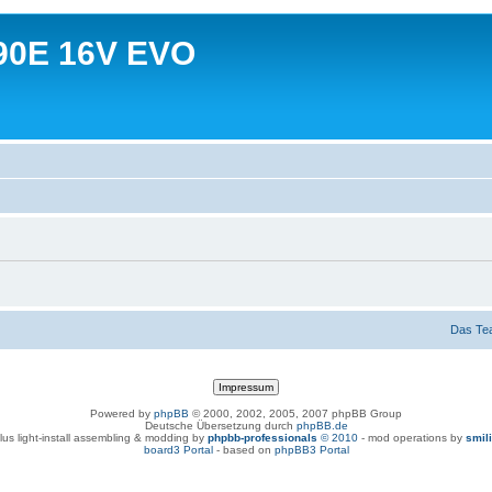
90E 16V EVO
Das Te
Powered by
phpBB
© 2000, 2002, 2005, 2007 phpBB Group
Deutsche Übersetzung durch
phpBB.de
lus light-install assembling & modding by
phpbb-professionals
© 2010
- mod operations by
smil
board3 Portal
- based on
phpBB3 Portal