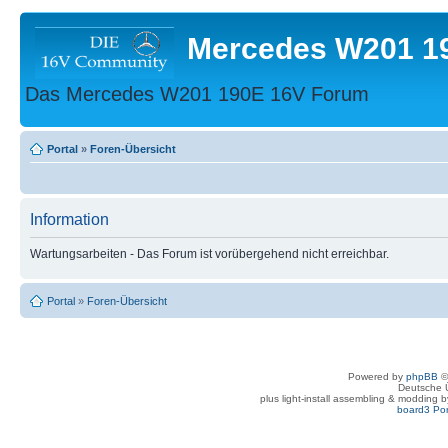
Mercedes W201 1
Das Mercedes W201 190E 16V Forum
Portal
»
Foren-Übersicht
Information
Wartungsarbeiten - Das Forum ist vorübergehend nicht erreichbar.
Portal
»
Foren-Übersicht
Powered by
phpBB
©
Deutsche 
plus light-install assembling & modding 
board3 Por