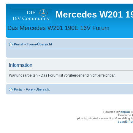
Mercedes W201 1
Das Mercedes W201 190E 16V Forum
Portal
»
Foren-Übersicht
Information
Wartungsarbeiten - Das Forum ist vorübergehend nicht erreichbar.
Portal
»
Foren-Übersicht
Powered by
phpBB
©
Deutsche 
plus light-install assembling & modding 
board3 Por