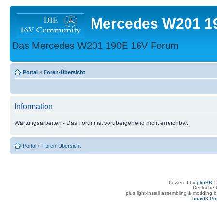
Mercedes W201 1
Das Mercedes W201 190E 16V Forum
Portal
»
Foren-Übersicht
Information
Wartungsarbeiten - Das Forum ist vorübergehend nicht erreichbar.
Portal
»
Foren-Übersicht
Powered by
phpBB
©
Deutsche 
plus light-install assembling & modding 
board3 Por