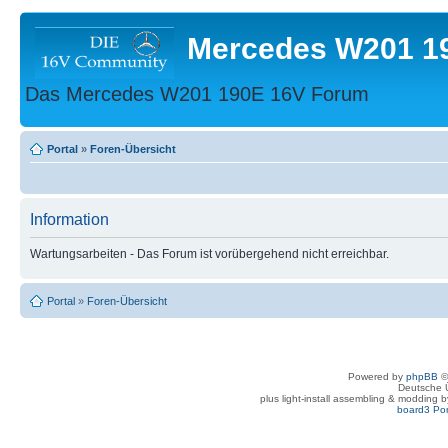
Mercedes W201 1
Das Mercedes W201 190E 16V Forum
Portal
»
Foren-Übersicht
Information
Wartungsarbeiten - Das Forum ist vorübergehend nicht erreichbar.
Portal
»
Foren-Übersicht
Powered by
phpBB
©
Deutsche 
plus light-install assembling & modding 
board3 Por