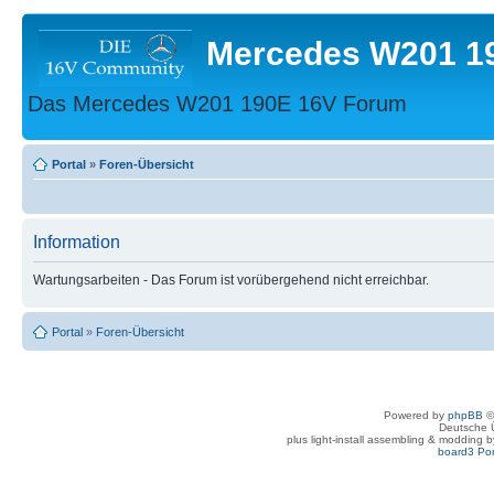
Mercedes W201 1
Das Mercedes W201 190E 16V Forum
Portal
»
Foren-Übersicht
Information
Wartungsarbeiten - Das Forum ist vorübergehend nicht erreichbar.
Portal
»
Foren-Übersicht
Powered by
phpBB
©
Deutsche 
plus light-install assembling & modding 
board3 Por