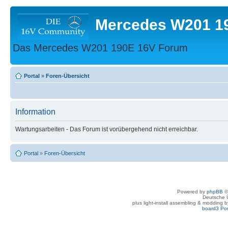
Mercedes W201 1
Das Mercedes W201 190E 16V Forum
Portal
»
Foren-Übersicht
Information
Wartungsarbeiten - Das Forum ist vorübergehend nicht erreichbar.
Portal
»
Foren-Übersicht
Powered by
phpBB
©
Deutsche 
plus light-install assembling & modding 
board3 Por