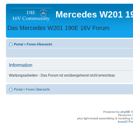
Mercedes W201 1
Das Mercedes W201 190E 16V Forum
Portal
»
Foren-Übersicht
Information
Wartungsarbeiten - Das Forum ist vorübergehend nicht erreichbar.
Portal
»
Foren-Übersicht
Powered by
phpBB
©
Deutsche 
plus light-install assembling & modding 
board3 Por