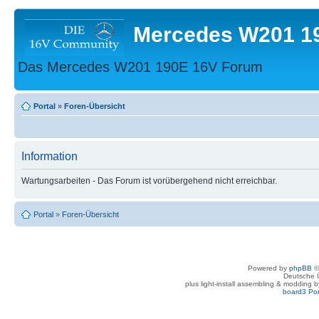
Mercedes W201 1
Das Mercedes W201 190E 16V Forum
Portal
»
Foren-Übersicht
Information
Wartungsarbeiten - Das Forum ist vorübergehend nicht erreichbar.
Portal
»
Foren-Übersicht
Powered by
phpBB
©
Deutsche 
plus light-install assembling & modding 
board3 Por