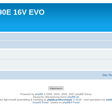
90E 16V EVO
Das Te
Powered by
phpBB
© 2000, 2002, 2005, 2007 phpBB Group
Deutsche Übersetzung durch
phpBB.de
lus light-install assembling & modding by
phpbb-professionals
© 2010
- mod operations by
smil
board3 Portal
- based on
phpBB3 Portal