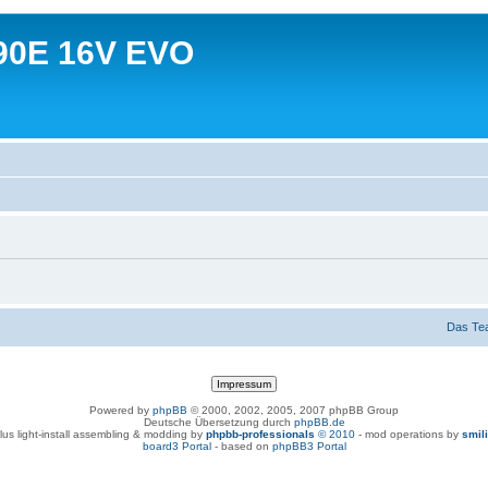
90E 16V EVO
Das Te
Powered by
phpBB
© 2000, 2002, 2005, 2007 phpBB Group
Deutsche Übersetzung durch
phpBB.de
lus light-install assembling & modding by
phpbb-professionals
© 2010
- mod operations by
smil
board3 Portal
- based on
phpBB3 Portal