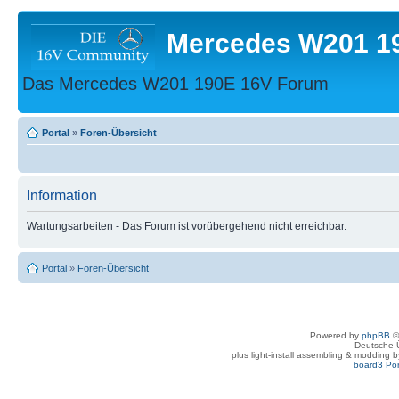
Mercedes W201 1
Das Mercedes W201 190E 16V Forum
Portal
»
Foren-Übersicht
Information
Wartungsarbeiten - Das Forum ist vorübergehend nicht erreichbar.
Portal
»
Foren-Übersicht
Powered by
phpBB
©
Deutsche 
plus light-install assembling & modding 
board3 Por