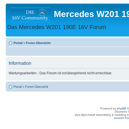
Mercedes W201 1
Das Mercedes W201 190E 16V Forum
Portal
»
Foren-Übersicht
Information
Wartungsarbeiten - Das Forum ist vorübergehend nicht erreichbar.
Portal
»
Foren-Übersicht
Powered by
phpBB
©
Deutsche 
plus light-install assembling & modding 
board3 Por