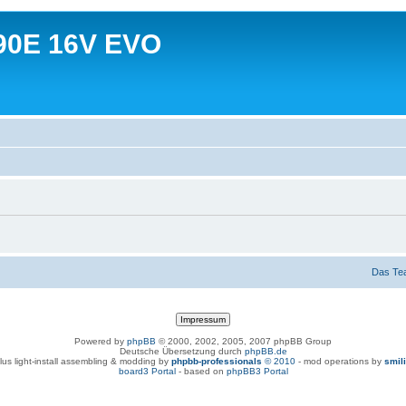
90E 16V EVO
Das Te
Powered by
phpBB
© 2000, 2002, 2005, 2007 phpBB Group
Deutsche Übersetzung durch
phpBB.de
lus light-install assembling & modding by
phpbb-professionals
© 2010
- mod operations by
smil
board3 Portal
- based on
phpBB3 Portal