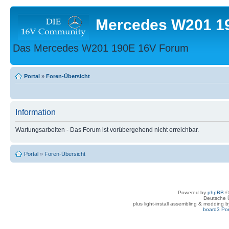
Mercedes W201 1
Das Mercedes W201 190E 16V Forum
Portal
»
Foren-Übersicht
Information
Wartungsarbeiten - Das Forum ist vorübergehend nicht erreichbar.
Portal
»
Foren-Übersicht
Powered by
phpBB
©
Deutsche 
plus light-install assembling & modding 
board3 Por