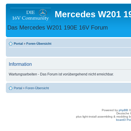
Mercedes W201 1
Das Mercedes W201 190E 16V Forum
Portal
»
Foren-Übersicht
Information
Wartungsarbeiten - Das Forum ist vorübergehend nicht erreichbar.
Portal
»
Foren-Übersicht
Powered by
phpBB
©
Deutsche 
plus light-install assembling & modding 
board3 Por