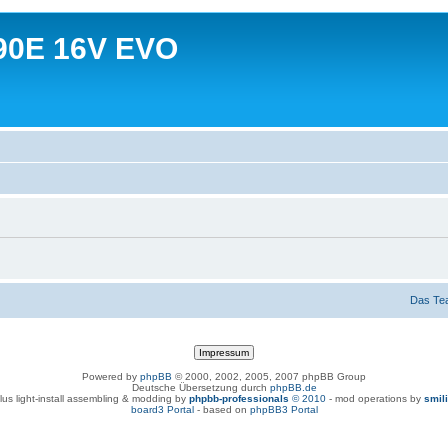
90E 16V EVO
Das Te
Powered by
phpBB
© 2000, 2002, 2005, 2007 phpBB Group
Deutsche Übersetzung durch
phpBB.de
lus light-install assembling & modding by
phpbb-professionals
© 2010
- mod operations by
smil
board3 Portal
- based on
phpBB3 Portal