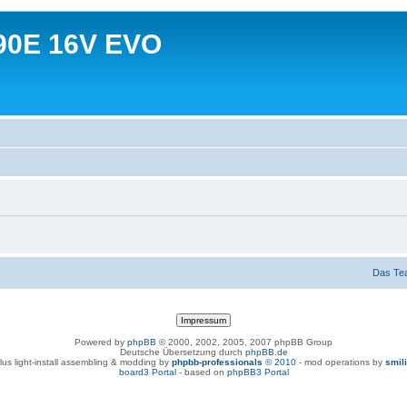
90E 16V EVO
Das Te
Powered by
phpBB
© 2000, 2002, 2005, 2007 phpBB Group
Deutsche Übersetzung durch
phpBB.de
lus light-install assembling & modding by
phpbb-professionals
© 2010
- mod operations by
smil
board3 Portal
- based on
phpBB3 Portal