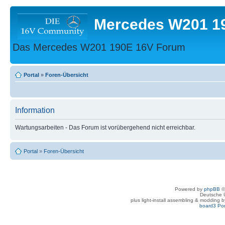
Mercedes W201 1
Das Mercedes W201 190E 16V Forum
Portal
»
Foren-Übersicht
Information
Wartungsarbeiten - Das Forum ist vorübergehend nicht erreichbar.
Portal
»
Foren-Übersicht
Powered by
phpBB
©
Deutsche 
plus light-install assembling & modding 
board3 Por