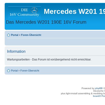
Mercedes W201 1
Das Mercedes W201 190E 16V Forum
Portal
»
Foren-Übersicht
Information
Wartungsarbeiten - Das Forum ist vorübergehend nicht erreichbar.
Portal
»
Foren-Übersicht
Powered by
phpBB
©
Deutsche 
plus light-install assembling & modding 
board3 Por