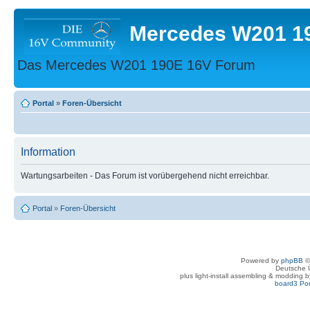
Mercedes W201 1
Das Mercedes W201 190E 16V Forum
Portal
»
Foren-Übersicht
Information
Wartungsarbeiten - Das Forum ist vorübergehend nicht erreichbar.
Portal
»
Foren-Übersicht
Powered by
phpBB
©
Deutsche 
plus light-install assembling & modding 
board3 Por