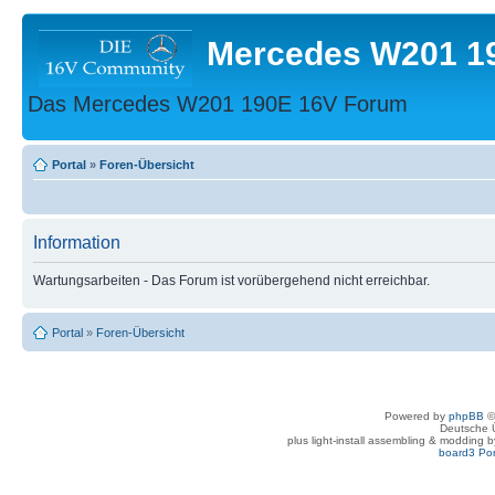
Mercedes W201 1
Das Mercedes W201 190E 16V Forum
Portal
»
Foren-Übersicht
Information
Wartungsarbeiten - Das Forum ist vorübergehend nicht erreichbar.
Portal
»
Foren-Übersicht
Powered by
phpBB
©
Deutsche 
plus light-install assembling & modding 
board3 Por