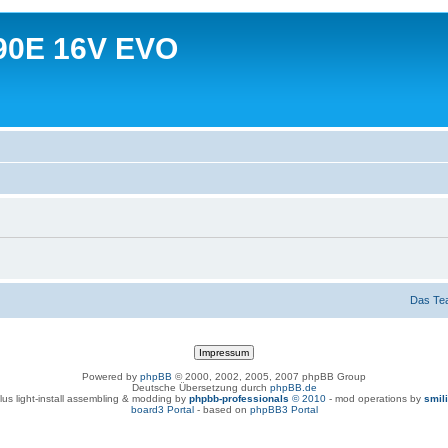
90E 16V EVO
Das Te
Powered by
phpBB
© 2000, 2002, 2005, 2007 phpBB Group
Deutsche Übersetzung durch
phpBB.de
lus light-install assembling & modding by
phpbb-professionals
© 2010
- mod operations by
smil
board3 Portal
- based on
phpBB3 Portal