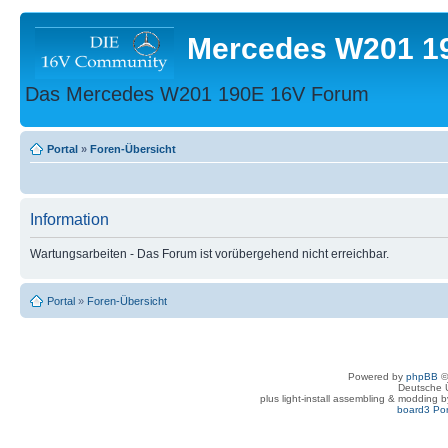
Mercedes W201 1
Das Mercedes W201 190E 16V Forum
Portal
»
Foren-Übersicht
Information
Wartungsarbeiten - Das Forum ist vorübergehend nicht erreichbar.
Portal
»
Foren-Übersicht
Powered by
phpBB
©
Deutsche 
plus light-install assembling & modding 
board3 Por