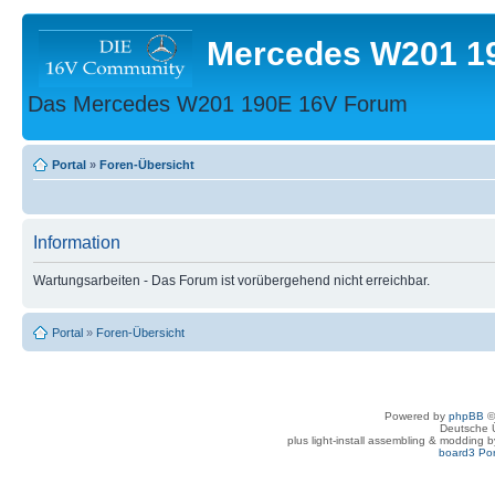
Mercedes W201 1
Das Mercedes W201 190E 16V Forum
Portal
»
Foren-Übersicht
Information
Wartungsarbeiten - Das Forum ist vorübergehend nicht erreichbar.
Portal
»
Foren-Übersicht
Powered by
phpBB
©
Deutsche 
plus light-install assembling & modding 
board3 Por