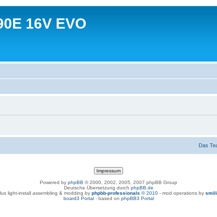
90E 16V EVO
Das Te
Powered by
phpBB
© 2000, 2002, 2005, 2007 phpBB Group
Deutsche Übersetzung durch
phpBB.de
lus light-install assembling & modding by
phpbb-professionals
© 2010
- mod operations by
smil
board3 Portal
- based on
phpBB3 Portal