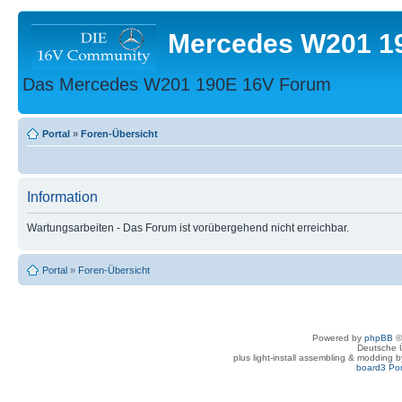
Mercedes W201 1
Das Mercedes W201 190E 16V Forum
Portal
»
Foren-Übersicht
Information
Wartungsarbeiten - Das Forum ist vorübergehend nicht erreichbar.
Portal
»
Foren-Übersicht
Powered by
phpBB
©
Deutsche 
plus light-install assembling & modding 
board3 Por