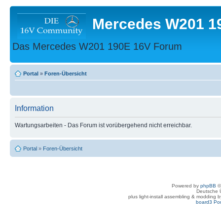
Mercedes W201 1
Das Mercedes W201 190E 16V Forum
Portal
»
Foren-Übersicht
Information
Wartungsarbeiten - Das Forum ist vorübergehend nicht erreichbar.
Portal
»
Foren-Übersicht
Powered by
phpBB
©
Deutsche 
plus light-install assembling & modding 
board3 Por