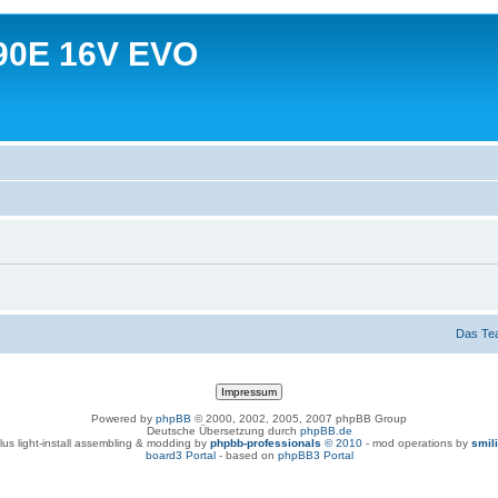
90E 16V EVO
Das Te
Powered by
phpBB
© 2000, 2002, 2005, 2007 phpBB Group
Deutsche Übersetzung durch
phpBB.de
lus light-install assembling & modding by
phpbb-professionals
© 2010
- mod operations by
smil
board3 Portal
- based on
phpBB3 Portal