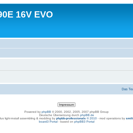
90E 16V EVO
Das Te
Powered by
phpBB
© 2000, 2002, 2005, 2007 phpBB Group
Deutsche Übersetzung durch
phpBB.de
lus light-install assembling & modding by
phpbb-professionals
© 2010
- mod operations by
smil
board3 Portal
- based on
phpBB3 Portal