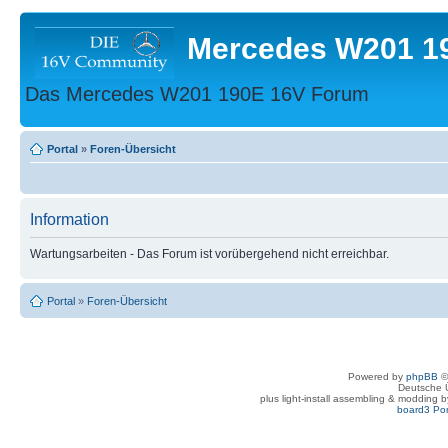
Mercedes W201 1
Das Mercedes W201 190E 16V Forum
Portal
»
Foren-Übersicht
Information
Wartungsarbeiten - Das Forum ist vorübergehend nicht erreichbar.
Portal
»
Foren-Übersicht
Powered by
phpBB
©
Deutsche 
plus light-install assembling & modding 
board3 Por