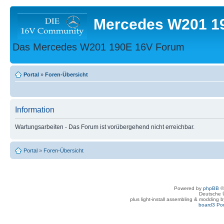
Mercedes W201 1
Das Mercedes W201 190E 16V Forum
Portal
»
Foren-Übersicht
Information
Wartungsarbeiten - Das Forum ist vorübergehend nicht erreichbar.
Portal
»
Foren-Übersicht
Powered by
phpBB
©
Deutsche 
plus light-install assembling & modding 
board3 Por