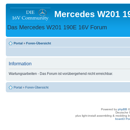
Mercedes W201 1
Das Mercedes W201 190E 16V Forum
Portal
»
Foren-Übersicht
Information
Wartungsarbeiten - Das Forum ist vorübergehend nicht erreichbar.
Portal
»
Foren-Übersicht
Powered by
phpBB
©
Deutsche 
plus light-install assembling & modding 
board3 Por