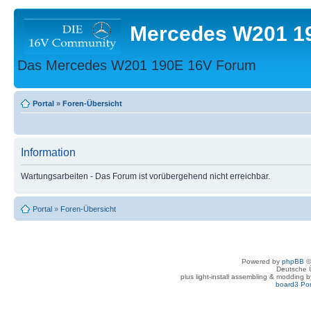
Mercedes W201 1
Das Mercedes W201 190E 16V Forum
Portal
»
Foren-Übersicht
Information
Wartungsarbeiten - Das Forum ist vorübergehend nicht erreichbar.
Portal
»
Foren-Übersicht
Powered by
phpBB
©
Deutsche 
plus light-install assembling & modding 
board3 Por