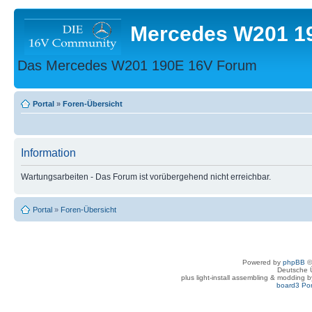
Mercedes W201 1
Das Mercedes W201 190E 16V Forum
Portal
»
Foren-Übersicht
Information
Wartungsarbeiten - Das Forum ist vorübergehend nicht erreichbar.
Portal
»
Foren-Übersicht
Powered by
phpBB
©
Deutsche 
plus light-install assembling & modding 
board3 Por