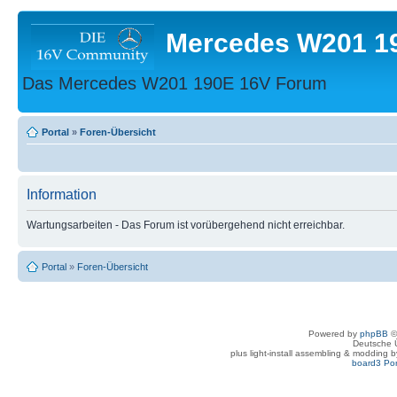
Mercedes W201 1
Das Mercedes W201 190E 16V Forum
Portal
»
Foren-Übersicht
Information
Wartungsarbeiten - Das Forum ist vorübergehend nicht erreichbar.
Portal
»
Foren-Übersicht
Powered by
phpBB
©
Deutsche 
plus light-install assembling & modding 
board3 Por