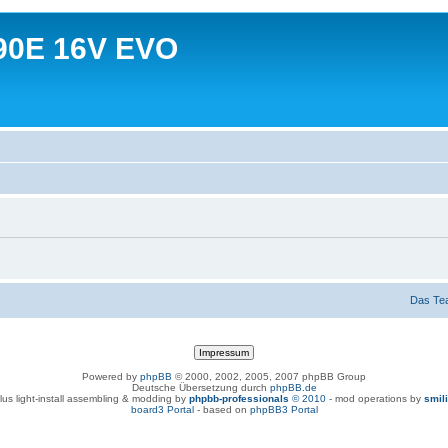
90E 16V EVO
Das Te
Powered by
phpBB
© 2000, 2002, 2005, 2007 phpBB Group
Deutsche Übersetzung durch
phpBB.de
lus light-install assembling & modding by
phpbb-professionals
© 2010
- mod operations by
smil
board3 Portal
- based on
phpBB3 Portal