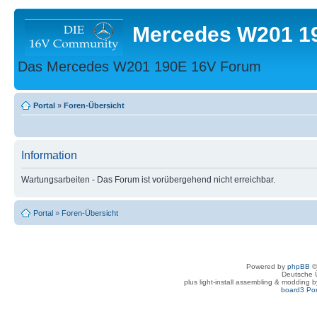
Mercedes W201 1
Das Mercedes W201 190E 16V Forum
Portal
»
Foren-Übersicht
Information
Wartungsarbeiten - Das Forum ist vorübergehend nicht erreichbar.
Portal
»
Foren-Übersicht
Powered by
phpBB
©
Deutsche 
plus light-install assembling & modding 
board3 Por