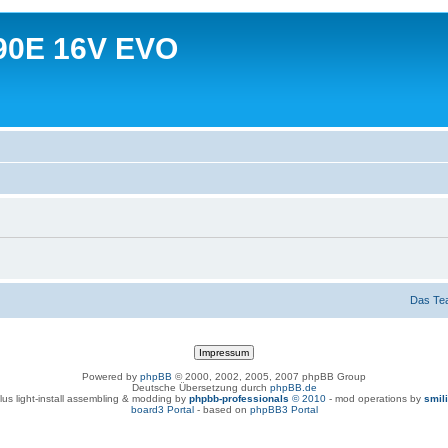
90E 16V EVO
Das Te
Powered by
phpBB
© 2000, 2002, 2005, 2007 phpBB Group
Deutsche Übersetzung durch
phpBB.de
lus light-install assembling & modding by
phpbb-professionals
© 2010
- mod operations by
smil
board3 Portal
- based on
phpBB3 Portal